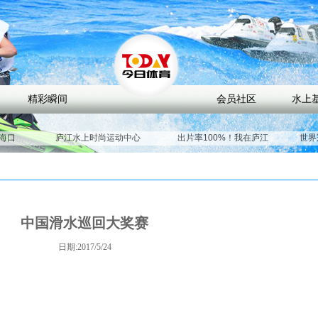
精彩瞬间
会员社区
水上
“海口
庐江水上时尚运动中心
出片率100%！我在庐江
世界
邀请赛
人潮涌动，合肥“小三
发现了时尚打卡地
了，
亚”五一迎客近10万人次
尚运
庐江潮玩
锁体育
中国滑水巡回大奖赛
日期:2017/5/24