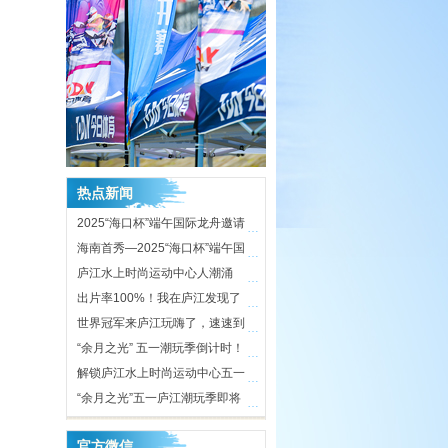
热点新闻
2025“海口杯”端午国际龙舟邀请
…
赛开赛在即，近40支劲旅竞渡海
海南首秀—2025“海口杯”端午国
…
甸溪
际龙舟邀请赛即将开启
庐江水上时尚运动中心人潮涌
…
动，合肥“小三亚”五一迎客近10
出片率100%！我在庐江发现了
…
万人次
时尚打卡地
世界冠军来庐江玩嗨了，速速到
…
庐江水上时尚运动中心打卡！
“余月之光” 五一潮玩季倒计时！
…
庐江水上时尚运动中心氛围感拉
解锁庐江水上时尚运动中心五一
…
满，只等你来！
活动亮点
“余月之光”五一庐江潮玩季即将
…
开启，解锁体育文旅新玩法
媒体聚焦|2024年“京杭大运
…
官方微信