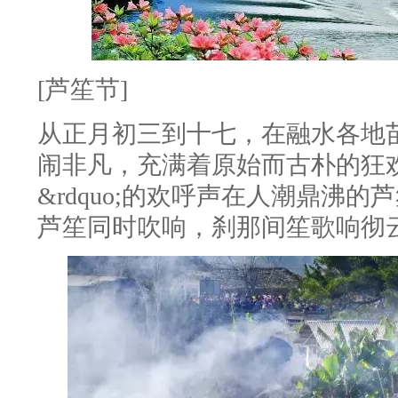
[芦笙节]
从正月初三到十七，在融水各地
闹非凡，充满着原始而古朴的狂欢情
&rdquo;的欢呼声在人潮鼎沸
芦笙同时吹响，刹那间笙歌响彻