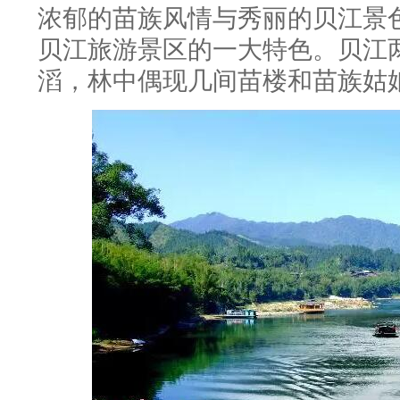
浓郁的苗族风情与秀丽的贝江景
贝江旅游景区的一大特色。贝江
滔，林中偶现几间苗楼和苗族姑