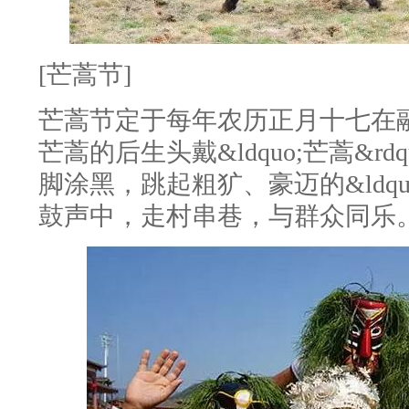
[芒蒿节]
芒蒿节定于每年农历正月十七在
芒蒿的后生头戴&ldquo;芒蒿&r
脚涂黑，跳起粗犷、豪迈的&ldquo
鼓声中，走村串巷，与群众同乐