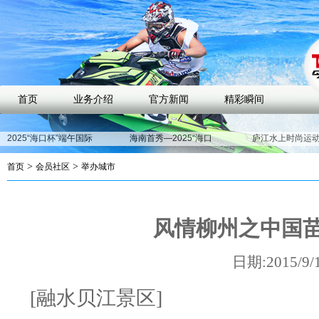
首页
业务介绍
官方新闻
精彩瞬间
2025“海口杯”端午国际
海南首秀—2025“海口
庐江水上时尚运
龙舟邀请赛开赛在即，
杯”端午国际龙舟邀请赛
人潮涌动，合肥“
近40支劲旅竞渡海甸溪
即将开启
亚”五一迎客近1
>
>
首页
会员社区
举办城市
解锁庐江水上时尚运动
“余月之光”五一庐江潮玩
中心五一活动亮点
季即将开启，解锁体育
文旅新玩法
风情柳州之中国
日期:2015/9/
[融水贝江景区]