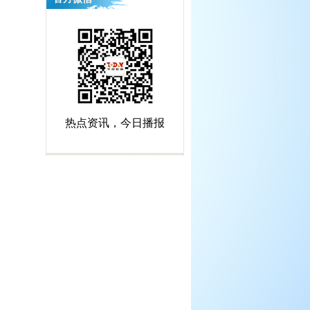
河”皮划艇马拉松系列赛总决赛
（扬州站）
热点资讯，今日播报