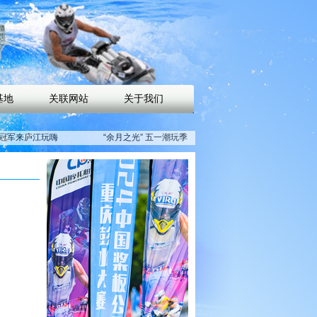
基地
关联网站
关于我们
冠军来庐江玩嗨
“余月之光” 五一潮玩季
速速到庐江水上时
倒计时！ 庐江水上时尚
动中心打卡！
运动中心氛围感拉满，
只等你来！