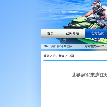
首页
业务介绍
官方新闻
2025“海口杯”端午国际
海南首秀—2025
龙舟邀请赛开赛在即，
杯”端午国际龙舟
近40支劲旅竞渡海甸溪
即将开启
>
>
首页
官方新闻
公司
解锁庐江水上时尚运动
“余月之光”五一
中心五一活动亮点
季即将开启，解
文旅新玩法
世界冠军来庐江