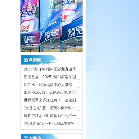
热点新闻
2025“海口杯”端午国际龙舟邀请
…
赛开赛在即，近40支劲旅竞渡海
海南首秀—2025“海口杯”端午国
…
甸溪
际龙舟邀请赛即将开启
庐江水上时尚运动中心人潮涌
…
动，合肥“小三亚”五一迎客近10
出片率100%！我在庐江发现了
…
万人次
时尚打卡地
世界冠军来庐江玩嗨了，速速到
…
庐江水上时尚运动中心打卡！
“余月之光” 五一潮玩季倒计时！
…
庐江水上时尚运动中心氛围感拉
解锁庐江水上时尚运动中心五一
…
满，只等你来！
活动亮点
“余月之光”五一庐江潮玩季即将
…
开启，解锁体育文旅新玩法
媒体聚焦|2024年“京杭大运
…
官方微信